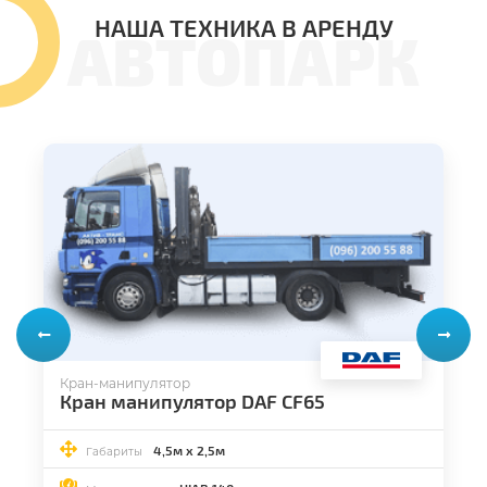
НАША ТЕХНИКА В АРЕНДУ
АВТОПАРК
Кран-манипулятор
Кран манипулятор DAF CF65
4,5м х 2,5м
Габариты