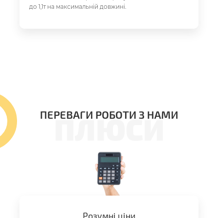
до 1,1т на максимальній довжині.
ПЕРЕВАГИ РОБОТИ З НАМИ
ПЛЮСИ
Розумні ціни