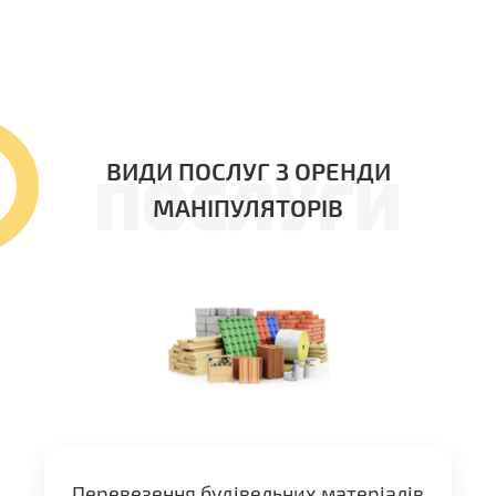
ВИДИ ПОСЛУГ З ОРЕНДИ
ПОСЛУГИ
МАНІПУЛЯТОРІВ
Перевезення будівельних матеріалів