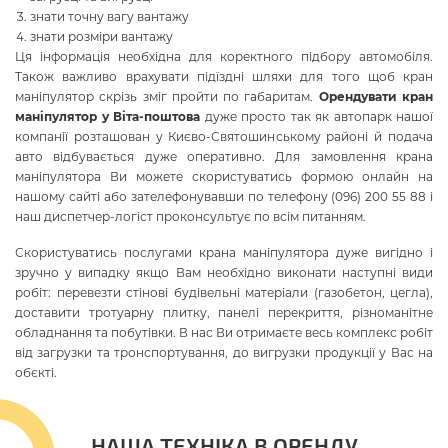
знати точну вагу вантажу
знати розміри вантажу
Ця інформація необхідна для коректного підбору автомобіля.
Також важливо врахувати підїздні шляхи для того щоб кран
маніпулятор скрізь зміг пройти по габаритам.
Орендувати кран
маніпулятор у Віта-поштова
дуже просто так як автопарк нашої
компанії розташован у Києво-Святошинському районі й подача
авто відбувається дуже оперативно. Для замовлення крана
маніпулятора Ви можете скористуватись формою онлайн на
нашому сайті або зателефонувавши по телефону (096) 200 55 88 і
наш диспетчер-логіст проконсультує по всім питанням.
Скористуватись послугами крана маніпулятора дуже вигідно і
зручно у випадку якщо Вам необхідно виконати наступні види
робіт: перевезти стінові будівельні матеріали (газобетон, цегла),
доставити тротуарну плитку, панелі перекриття, різноманітне
обладнання та побутівки. В нас Ви отримаєте весь комплекс робіт
від загрузки та тронспортування, до вигрузки продукції у Вас на
обєкті.
НАША ТЕХНІКА В ОРЕНДУ