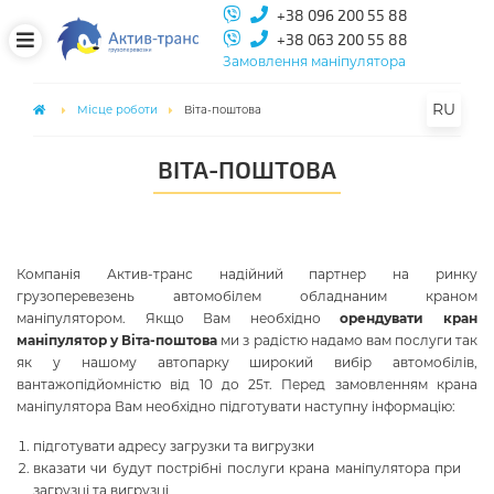
+38 096 200 55 88
+38 063 200 55 88
Замовлення маніпулятора
RU
Місце роботи
Віта-поштова
ВІТА-ПОШТОВА
Компанія Актив-транс надійний партнер на ринку
грузоперевезень автомобілем обладнаним краном
маніпулятором. Якщо Вам необхідно
орендувати кран
маніпулятор у Віта-поштова
ми з радістю надамо вам послуги так
як у нашому автопарку широкий вибір автомобілів,
вантажопідйомністю від 10 до 25т. Перед замовленням крана
маніпулятора Вам необхідно підготувати наступну інформацію:
підготувати адресу загрузки та вигрузки
вказати чи будут пострібні послуги крана маніпулятора при
загрузці та вигрузці