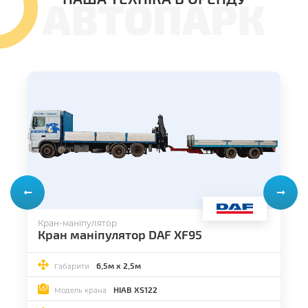
АВТОПАРК
Кран-маніпулятор
Кран маніпулятор DAF XF95
6,5м х 2,5м
Габарити
HIAB XS122
Модель крана