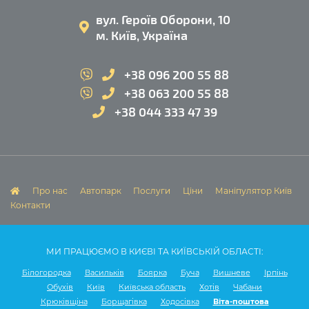
вул. Героїв Оборони, 10
м. Київ, Україна
+38 096 200 55 88
+38 063 200 55 88
+38 044 333 47 39
Про нас
Автопарк
Послуги
Ціни
Маніпулятор Київ
Контакти
МИ ПРАЦЮЄМО В КИЄВІ ТА КИЇВСЬКІЙ ОБЛАСТІ:
Білогородка
Васильків
Боярка
Буча
Вишневе
Ірпінь
Обухів
Київ
Київська область
Хотів
Чабани
Крюківщіна
Борщагівка
Ходосівка
Віта-поштова